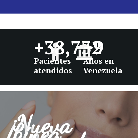
+
38,732
+
9
Pacientes
Años en
atendidos
Venezuela
¡Nueva
Línea